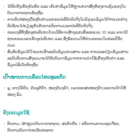
ໄດ້ຕິດຕັ້ງເຄື່ອງບັນທຶກ ແລະ ເກັບກໍາຂໍ້ມູນໃຫ້ຫຼາຍກ່ວາໜຶ່ງຫ້ອງການຄຸ້ມຄອງໃນ
ບັນດາຮາກຖານທ້ອງຖິ່ນ
ການຕິດຕໍ່ສອງເບື້ອງກັບກໍາມະກອນປະຕິບັດຕົວຈິງໃນຂົງເຂດຂໍ້ມູນໄດ້ຈໍາແນກຢ່າງ
ຄົບຖ້ວນໄປຄຽງຄູກັນກັບການຕິດຕາມເວລາປະຕິບັດຕົວຈິງ
ກະຕວງທີ່ຕັ້ງຖືກອຸຫະຕິເຫດດ້ວຍວິທີການສ້າງແຜນທີ່ອອກແບບ 3D ແລະ ພາບໄດ້
ຖ່າຍກອວເວລາເກີດອຸປະຕິເຫດ ແລະ ສົ່ງຂໍ້ຄວາມໃຫ້ກໍາມະກອນໃນກໍລະດີຮິບ
ດ່ວນ
ສົມທົບຂໍ້ມູນໄດ້ໃຈແຍກເຂົ້າລະບົບຂໍ້ມູນຂ່າວສານ ແລະ ການແລກປ່ຽນຂໍ້ມູນຜ່ານ
ລະບົບຕິດຕາມສັງລວມຈະໄດ້ຮັບບັນດາຂໍ້ມູນຈາກການນໍາໃຊ້ເຄື່ອງເກັບກໍາ ແລະ
ຂໍ້ມູນບໍລິເວັນທ້ອງຖິ່ນ.
ເປົ້າໝາຍການເຄື່ອນໄຫວທຸລະກິດ
ພູ, ທາງໃຕ້ດິນ, ຄັນຄູກັນໍ້າ, ໜອງບັນຈຸນໍ້າ, ເຂດຕອບສະໜອງນໍ້າ/ລະບາຍນໍ້າໃຫ້
ໜອງ,ຂົວ
ຂົງເຂດມູນໃຊ້
ຕິດຕາມ /ສໍາຫຼວດບັນດາຮາກຖານ, ສະກັດກັ້ນ / ຄຕິດຕາມການເຊະເຈື່ອນ,
ຕິດຕາມບັນດາບ່ອນອັນຕະລາຍ