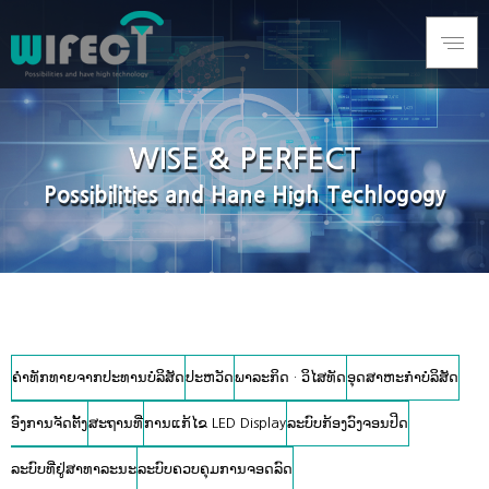
WISE & PERFECT
Possibilities and Hane High Techlogogy
ຄໍາທັກທາຍຈາກປະທານບໍລິສັດ
ປະຫວັດ
ພາລະກິດ · ວິໄສທັດ
ອຸດສາຫະກໍາບໍລິສັດ
ອົງການຈັດຕັ້ງ
ສະຖານທີ່
ການແກ້ໄຂ LED Display
ລະບົບກ້ອງວົງຈອນປິດ
ລະບົບທີ່ຢູ່ສາທາລະນະ
ລະບົບຄວບຄຸມການຈອດລົດ