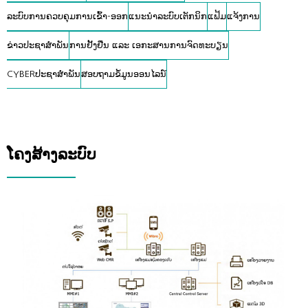
ລະບົບການຄວບຄຸມການເຂົ້າ-ອອກ
ແນະນໍາລະບົບເຕັກນິກ
ແຟ້ມ
ແຈ້ງການ
ຂ່າວປະຊາສໍາພັນ
ການຢັ້ງຢືນ ແລະ ເອກະສານການຈົດທະບຽນ
CYBERປະຊາສໍາພັນ
ສອບຖາມຂໍ້ມູນອອນໄລນ໌
ໂຄງສ້າງລະບົບ