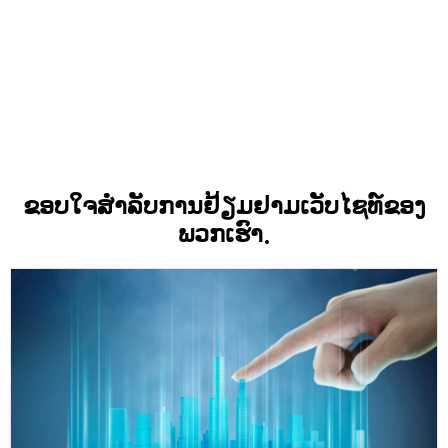
ຈອດລົດ
ສຳລັບສິ່ງອຳນວຍ
ຄວາມສະດວກທີ່ໃຊ້
ການລວບລວມຂໍ້ມູນ
ພື້ນທີ່ທ້ອງຖິ່ນ ແລະ
ອຸປະກອນການບັນທຶກ
ຂອບໃຈສໍາລັບການຢ້ຽມຢາມເວັບໄຊທ໌ຂອງ
ພວກເຮົາ.