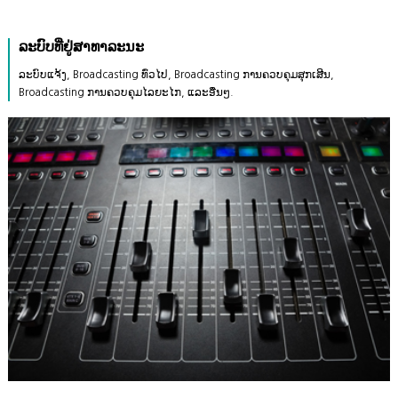
ລະບົບທີ່ຢູ່ສາທາລະນະ
ລະບົບແຈ້ງ, Broadcasting ທົ່ວໄປ, Broadcasting ການຄວບຄຸມສຸກເສີນ,
Broadcasting ການຄວບຄຸມໄລຍະໄກ, ແລະອື່ນໆ.