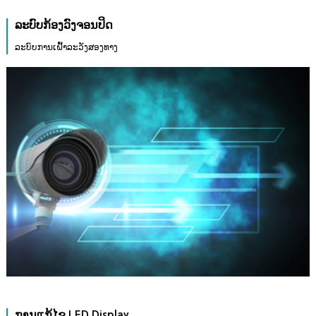
ລະບົບກ້ອງວົງຈອນປິດ
ລະບົບການເຝົ້າລະວັງສອງທາງ
ການແກ້ໄຂ LED Display