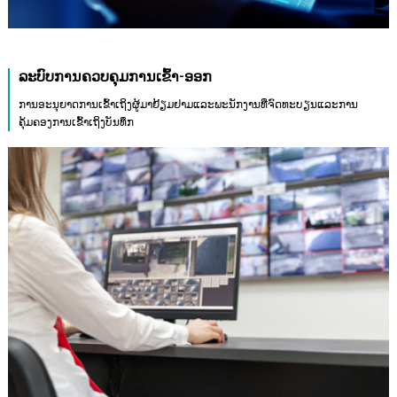
ລະບົບການຄວບຄຸມການເຂົ້າ-ອອກ
ການອະນຸຍາດການເຂົ້າເຖິງຜູ້ມາຢ້ຽມຢາມແລະພະນັກງານທີ່ຈົດທະບຽນແລະການ
ຄຸ້ມຄອງການເຂົ້າເຖິງບັນທຶກ