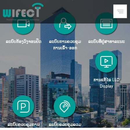
ລະບົບກ້ອງວົງຈອນປິດ
ລະບົບການຄວບຄຸມ
ລະບົບທີ່ຢູ່ສາທາລະນະ
ການເຂົ້າ-ອອກ
ການແກ້ໄຂ LED
Display
ລະບົບຄວບຄຸມການ
ລະບົບຄວບຄຸມລວມ