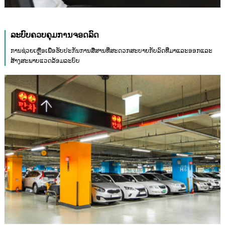
ລະບົບຄວບຄຸມການຈອດລົດ
ການຊ່ວຍເຫຼືອເພື່ອຮັບປະກັນການສື່ສານທີ່ສະດວກສະບາຍກັບລົດທີ່ມາແລະອອກແລະ
ສ້າງສະພາບແວດລ້ອມລະບົບ