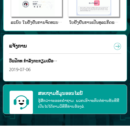
ລະບົບ ໃນຢັ້ງຢືນການຈົດທະບ…
ໃບຢັ້ງຢືນການເປັນທຸລະກິດຂ…
ແຈ້ງການ
ວີແຟັກທ ກໍາລັງກະກຽມເພື່ອ…
2019-07-06
ສອບຖາມຂໍ້ມູນອອນໄລນ໌
ຮູ້ສຶກວ່າຈະອອກຄໍາຖາມ. ພວກເຮົາຈະຕິດຕໍ່ທ່ານທັນທີທີ່
ເປັນໄປໄດ້ຕາມວິທີທີ່ທ່ານຮ້ອງຂໍ.