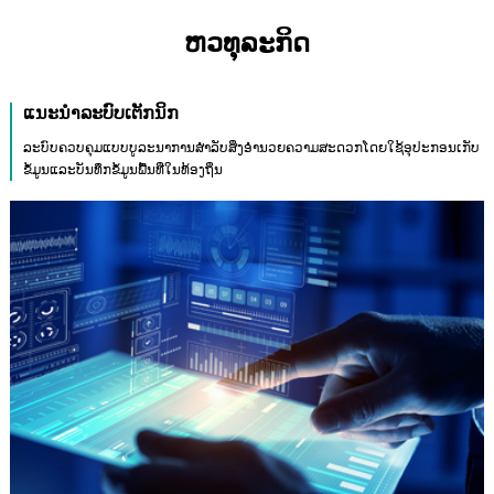
ຫວທຸລະກິດ
ແນະນໍາລະບົບເຕັກນິກ
ລະບົບຄວບຄຸມແບບບູລະນາການສໍາລັບສິ່ງອໍານວຍຄວາມສະດວກໂດຍໃຊ້ອຸປະກອນເກັບ
ຂໍ້ມູນແລະບັນທຶກຂໍ້ມູນພື້ນທີ່ໃນທ້ອງຖິ່ນ