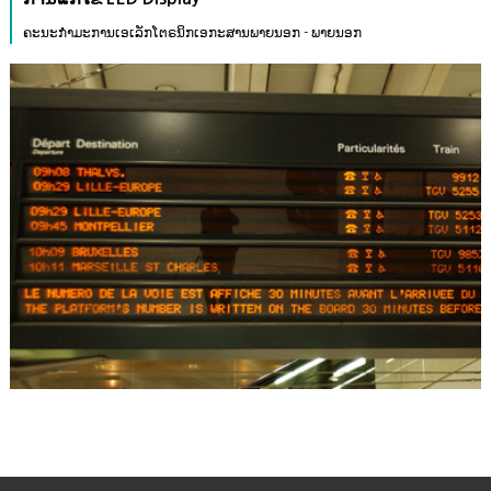
ຄະນະກໍາມະການເອເລັກໂຕຣນິກເອກະສານພາຍນອກ - ພາຍນອກ