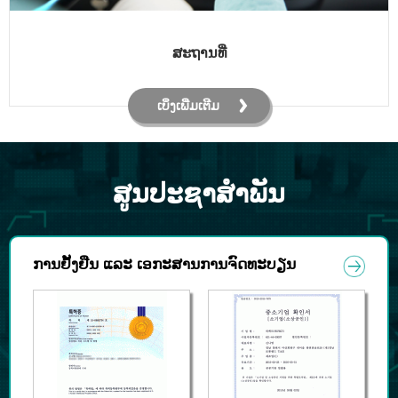
ສະຖານທີ່
ເບິ່ງເພີ່ມເຕີມ
ສູນປະຊາສໍາພັນ
ການຢັ້ງຢືນ ແລະ ເອກະສານການຈົດທະບຽນ