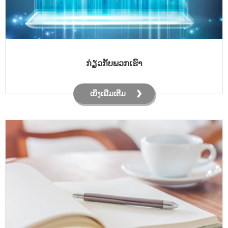
ກ່ຽວ​ກັບ​ພວກ​ເຮົາ
ເບິ່ງເພີ່ມເຕີມ