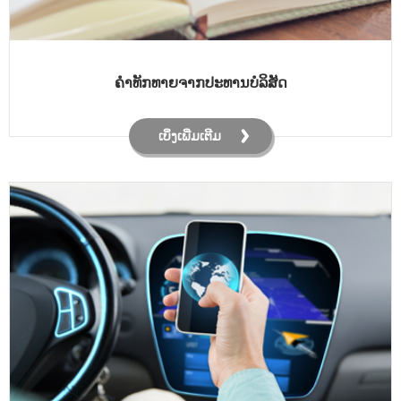
ຄໍາທັກທາຍຈາກປະທານບໍລິສັດ
ເບິ່ງເພີ່ມເຕີມ