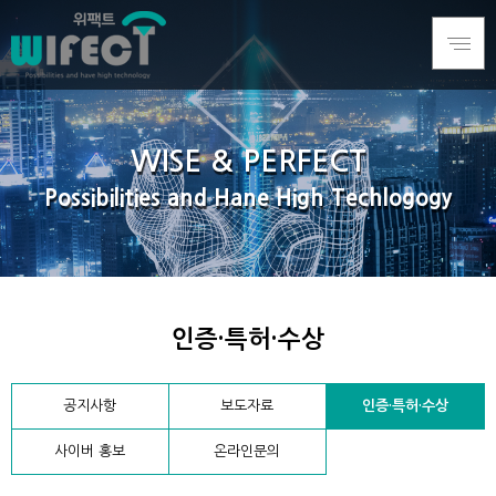
WISE & PERFECT
Possibilities and Hane High Techlogogy
인증·특허·수상
공지사항
보도자료
인증·특허·수상
사이버 홍보
온라인문의